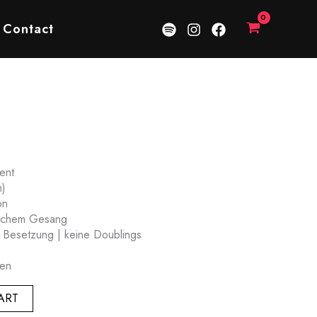
Contact
ent
)
on
lichem Gesang
 Besetzung | keine Doublings
ten
ART