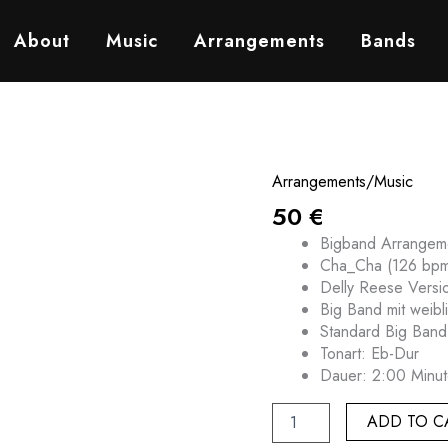
About
Music
Arrangements
Bands
Arrangements/Music
Daddy
quantity
50
€
Bigband Arrangem
Cha_Cha (126 bpm
Delly Reese Versi
Big Band mit weib
Standard Big Band
Tonart: Eb-Dur
Dauer: 2:00 Minu
ADD TO C