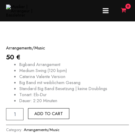
Skip
MAIN
to
content
MENU
Dalli
Dalli
quantity
Arrangements/Music
50
€
Bigband Arrangement
Medium Swing (120 bpm)
Catarina Valente Version
Big Band mit weiblichem Gesang
Standard Big Band Besetzung | keine Doublings
Tonart: Eb-Dur
Dauer: 2:20 Minuten
ADD TO CART
Category:
Arrangements/Music