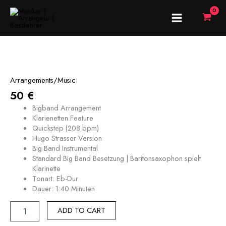
Skip
MAIN
to
content
MENU
You’re
the
Cream
Arrangements/Music
in
50
€
my
Coffee
Bigband Arrangement
quantity
Klarienetten Feature
Quickstep (208 bpm)
Hugo Strasser Version
Big Band Instrumental
Standard Big Band Besetzung | Baritonsaxophon spielt
Klarinette
Tonart: Eb-Dur
Dauer: 1:40 Minuten
ADD TO CART